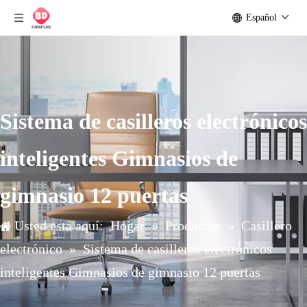
Español
Sistema de casilleros electrónicos
inteligentes Gimnasios de
gimnasio 12 puertas
Usted está aquí:
Hogar
»
Productos
»
Casillero
electrónico
»
Sistema de casilleros electrónicos
inteligentes Gimnasios de gimnasio 12 puertas