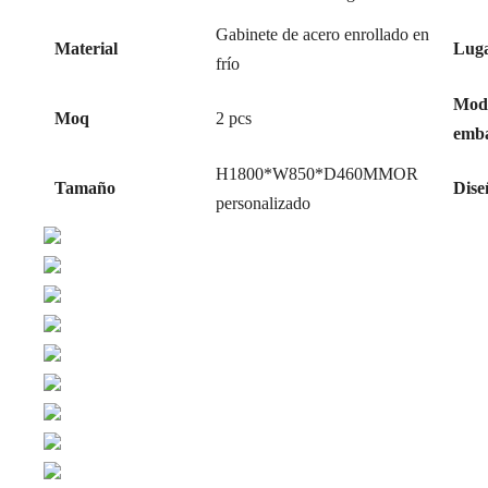
Gabinete de acero enrollado en
Material
Luga
frío
Mod
Moq
2 pcs
emba
H1800*W850*D460MMOR
Tamaño
Dise
personalizado