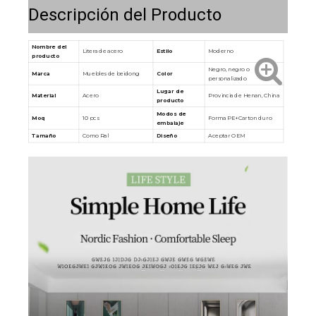
Descripción del Producto
Nombre del
Litera de acero
Estilo
Moderno
producto
Negro, negro o
Marca
Muebles de beidong
Color
personalizado
Lugar de
Material
Acero
Provincia de Henan, China
producto
Modos de
Moq
10 pcs
Forma PE+Carton duro
embalaje
Tamaño
Como Ral
Diseño
Aceptar OEM