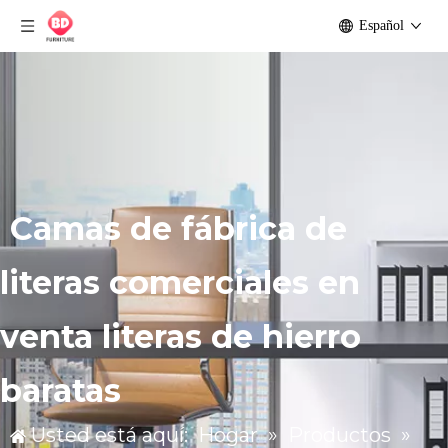
Español
Camas de fábrica de
literas comerciales en
venta literas de hierro
baratas
Usted está aquí:
Hogar
»
Productos
»