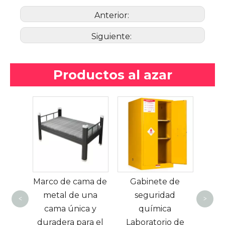
Anterior:
Siguiente:
Productos al azar
Moderna Metal
Mes
Metal Home Glass
op
ma de
Gabinete de
Bookcase Sala de
co
una
seguridad
estar Balcón
acer
<
>
a y
química
Gabinete de
con
ra el
Laboratorio de
almacenamiento
mesa