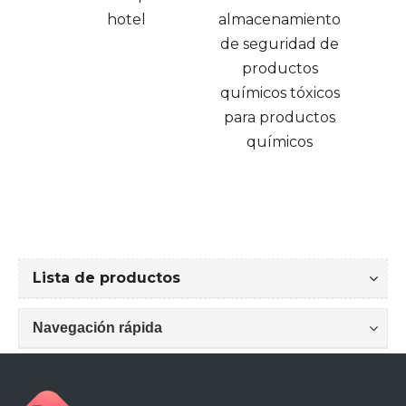
almacenamiento
con pies de pie
de seguridad de
i
productos
ant
químicos tóxicos
para 
para productos
químicos
Lista de productos
Navegación rápida