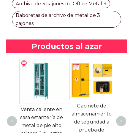
Archivo de 3 cajones de Office Metal 3
Baboretas de archivo de metal de 3
cajones
Productos al azar
Armari
almacena
Gabinete de
Venta caliente en
de caj
almacenamiento
casa estantería de
Armario
de seguridad a
<
>
metal de pie alto
almacenam
prueba de