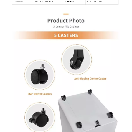
Tamaño
H600W390D500 mm
Diseño
Aceptar OEM