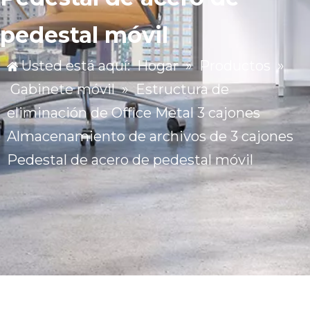
pedestal móvil
Usted está aquí:
Hogar
»
Productos
»
Gabinete móvil
»
Estructura de
eliminación de Office Metal 3 cajones
Almacenamiento de archivos de 3 cajones
Pedestal de acero de pedestal móvil