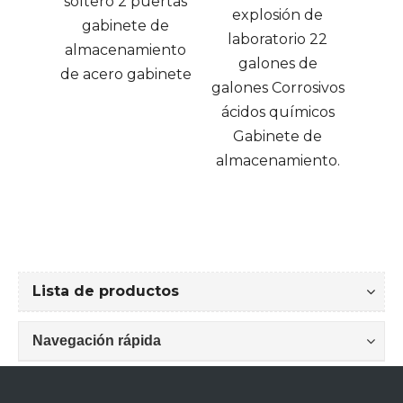
soltero 2 puertas
prueba de
explosión de
gabinete de
de alta vis
laboratorio 22
almacenamiento
de
galones de
de acero gabinete
almacena
galones Corrosivos
abierto es
ácidos químicos
cocina
Gabinete de
almacena
almacenamiento.
Lista de productos
Navegación rápida