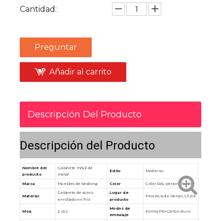
Cantidad:
Preguntar
Añadir al carrito
Descripción Del Producto
Descripción del Producto
Nombre del
Gabinete móvil de
Estilo
Moderno
producto
metal
Marca
Muebles de beidong
Color
Color RAL personalizado
Gabinete de acero
Lugar de
Material
Provincia de Henan, China
enrollado en frío
producto
Modos de
Moq
2 pcs
Forma PE+Carton duro
embalaje