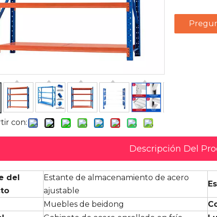
Pregun
ir con:
Descripción Del Pr
e del
Estante de almacenamiento de acero
Es
to
ajustable
Muebles de beidong
Co