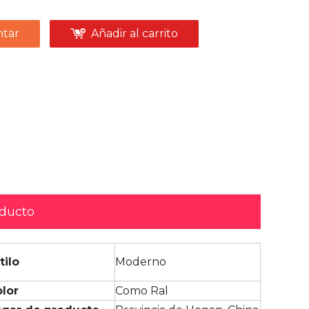
tar
Añadir al carrito
oducto
tilo
Moderno
lor
Como Ral