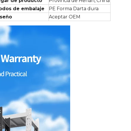
ugar de producto
Provincia de Henan, China
odos de embalaje
PE Forma Darta dura
iseño
Aceptar OEM