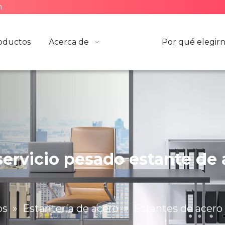
m
oductos
Acerca de
Por qué elegir
servicio pesado estante d
os
»
Estantería de acero
»
Estantes de acero 