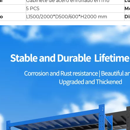
al
Gabinete de acero enrollado en frío
L
5 PCS
M
o
L1500/2000*D500/600*H2000 mm
D