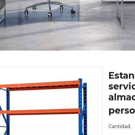
Estan
servi
alma
pers
Cantidad: