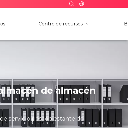
nos
Centro de recursos
B
e almacén de almacén
de servicio pesado estante de