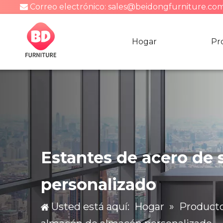
Correo electrónico:
sales@beidongfurniture.co

Hogar
Pr
Estantes de acero de 
personalizado
Usted está aquí:
Hogar
»
Product