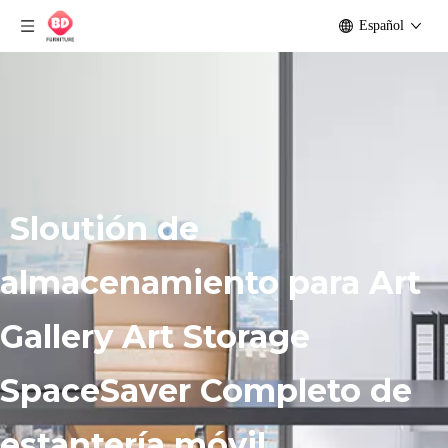
Español
Sloutión de
almacenamiento para Art
Gallery Art Storage
SpaceSaver Completo de
estantería móvil