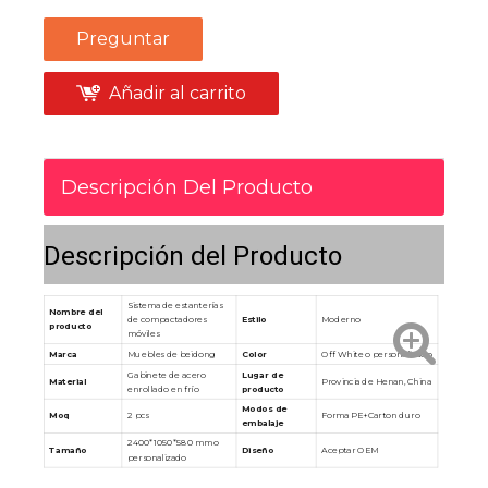
Preguntar
Añadir al carrito
Descripción Del Producto
Descripción del Producto
Sistema de estanterías
Nombre del
Estilo
Moderno
de compactadores
producto
móviles
Marca
Muebles de beidong
Color
Off White o personalizado
Gabinete de acero
Lugar de
Material
Provincia de Henan, China
enrollado en frío
producto
Modos de
Moq
2 pcs
Forma PE+Carton duro
embalaje
2400*1050*580 mm o
Tamaño
Diseño
Aceptar OEM
personalizado