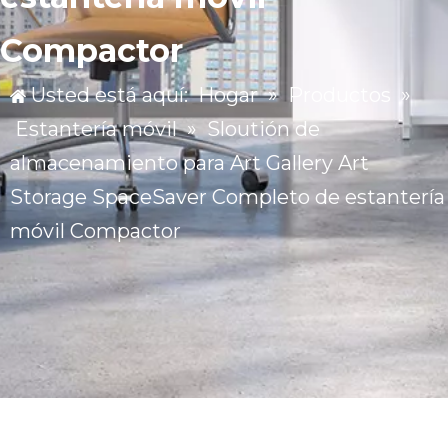
Compactor
Usted está aquí:
Hogar
»
Productos
»
Estantería móvil
»
Sloutión de
almacenamiento para Art Gallery Art
Storage SpaceSaver Completo de estantería
móvil Compactor