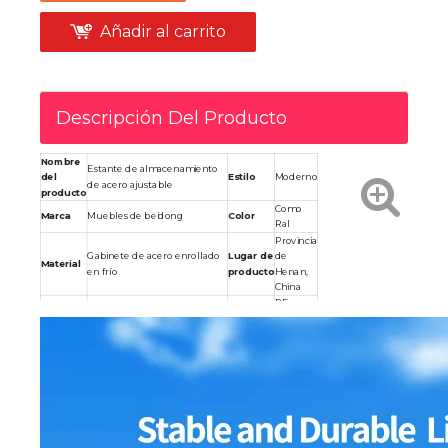
Añadir al carrito
Descripción Del Producto
Nombre
Estante de almacenamiento
del
Estilo
Moderno
de acero ajustable
producto
Como
Marca
Muebles de beidong
Color
Ral
Provincia
Gabinete de acero enrollado
Lugar de
de
Material
en frío
producto
Henan,
China
PE
Modos
Forma
Moq
5 PCS
de
Darta
embalaje
dura
L1500/2000*D500/600*H2000
Aceptar
Tamaño
Diseño
mm
OEM