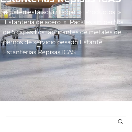
Usted está aquí:
Hogar
»
Productos
»
Estantería de acero
»
Rackles sin pernos
de 5 capas Los fabricantes de metales de
pernos de servicio pesado Estante
Estanterias Repisas ICAS