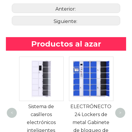
Anterior:
Siguiente:
Productos al azar
Camas de hotel
Muebl
modernas de un
Est
de
ELECTRÓNECTO
solo tamaño de
meta
<
>
s
24 Lockers de
metal para ventas
cos
metal Gabinete
ind
tes
de bloqueo de
apar