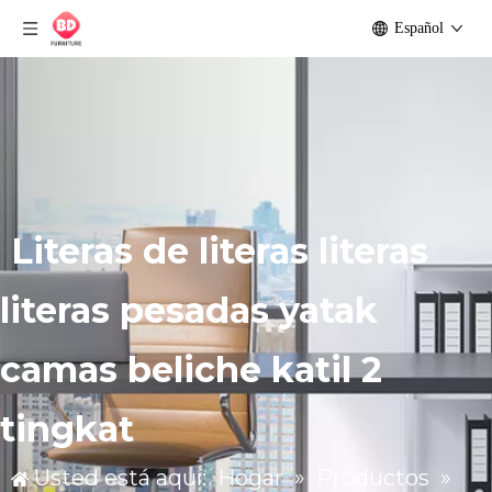
Español
Literas de literas literas
literas pesadas yatak
camas beliche katil 2
tingkat
Usted está aquí:
Hogar
»
Productos
»