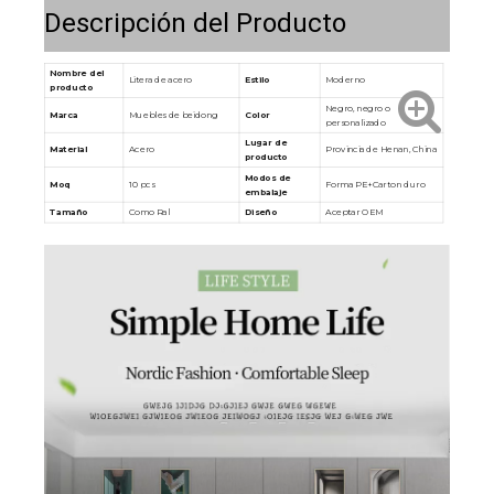
Descripción del Producto
Nombre del
Litera de acero
Estilo
Moderno
producto
Negro, negro o
Marca
Muebles de beidong
Color
personalizado
Lugar de
Material
Acero
Provincia de Henan, China
producto
Modos de
Moq
10 pcs
Forma PE+Carton duro
embalaje
Tamaño
Como Ral
Diseño
Aceptar OEM