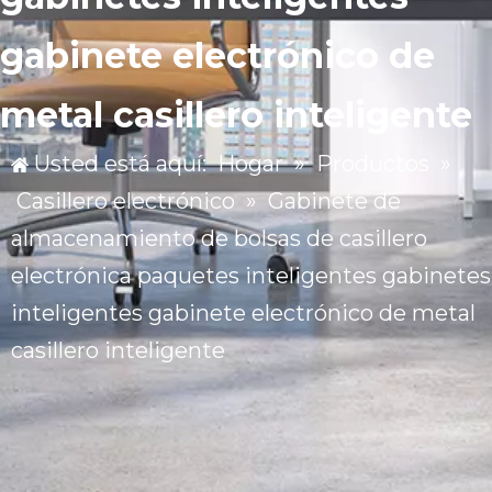
gabinete electrónico de
metal casillero inteligente
Usted está aquí:
Hogar
»
Productos
»
Casillero electrónico
»
Gabinete de
almacenamiento de bolsas de casillero
electrónica paquetes inteligentes gabinetes
inteligentes gabinete electrónico de metal
casillero inteligente