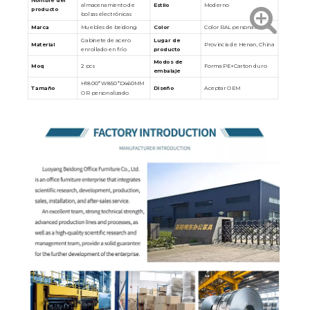
Nombre del
Estilo
Moderno
almacenamiento de
producto
bolsas electrónicas
Marca
Muebles de beidong
Color
Color RAL personalizado
Gabinete de acero
Lugar de
Material
Provincia de Henan, China
enrollado en frío
producto
Modos de
Moq
2 pcs
Forma PE+Carton duro
embalaje
H1800*W850*D460MM
Tamaño
Diseño
Aceptar OEM
OR personalizado