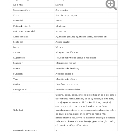
Garantía
5 años
Uso específico
Archivador
Color
En blanco y negro
Material
Metal
Estilo de diseño
Moderno
Número de modelo
BD-4014
Característica
Ajustable (altura), ajustable (otro), bloqueable
Meterial
Acero matel
Moq
10 pcs
Cerrar
Bloqueo codificado
Superficie
Revestimiento de polvo ambiental
Manejar
Manijas de metal
Marca
Muebles de beidong
Función
Ahorrar espacio
Tipo
Muebles de oficina
Estilo
Diseños modernos
Uso general
Muebles comerciales
Cocina, baño, baño, oficina en el hogar, sala de estar,
dormitorio, restaurantes, bebés y niños, al aire libre,
hotel, apartamento, edificio de oficinas, hospital,
escuela, centro comercial, locales deportivos,
Solicitud
instalaciones de ocio, supermercado, almacén, taller,
parque, granja, patio, otro, almacenamiento,
almacenamiento, armario exterior, bodega, entrada,
sala, salón, barra, sótano, baraje, gimnasio, gimnasio,
gimnasio, cajón, cajón, cajas
Envasado por correo
Y