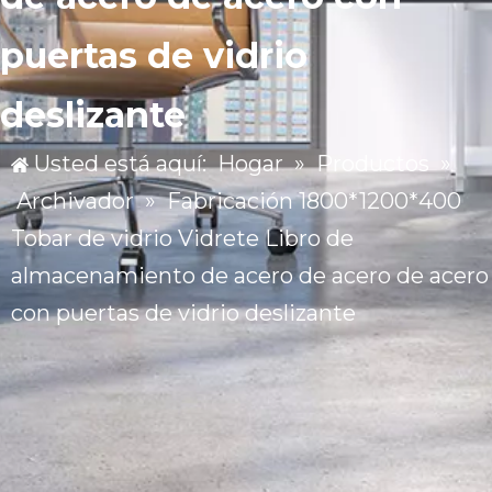
puertas de vidrio
deslizante
Usted está aquí:
Hogar
»
Productos
»
Archivador
»
Fabricación 1800*1200*400
Tobar de vidrio Vidrete Libro de
almacenamiento de acero de acero de acero
con puertas de vidrio deslizante