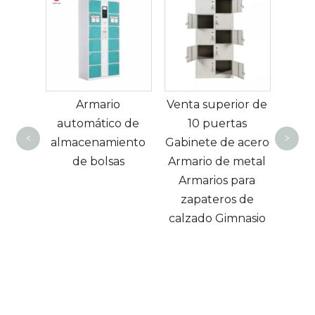
Gabinete d
calzado de ra
Armario
Venta superior de
de ventas dire
automático de
10 puertas
de fábrica c
<
>
almacenamiento
Gabinete de acero
cajones de 2/
de bolsas
Armario de metal
cajones de
Armarios para
mortaja de
zapateros de
almacenamie
calzado Gimnasio
de calzado 
metal para l
entrada