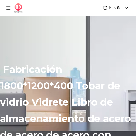
Español
Fabricación
1800*1200*400 Tobar de
vidrio Vidrete Libro de
almacenamiento de acero
de acero de acero con