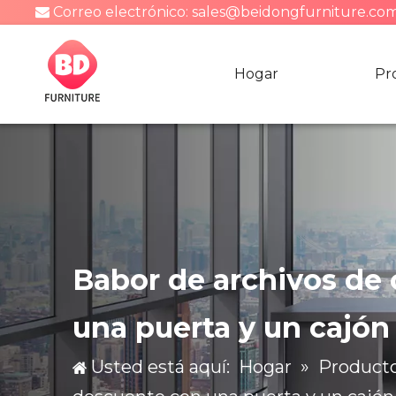
Correo electrónico:
sales@beidongfurniture.co

Hogar
Pr
Babor de archivos de 
una puerta y un cajón
Usted está aquí:
Hogar
»
Product