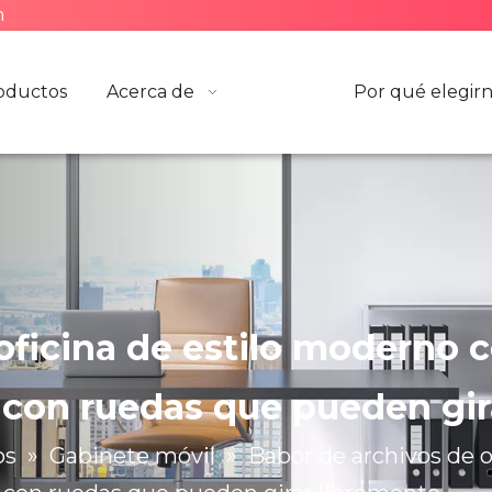
m
oductos
Acerca de
Por qué elegir
oficina de estilo moderno
 con ruedas que pueden gir
os
»
Gabinete móvil
»
Babor de archivos de o