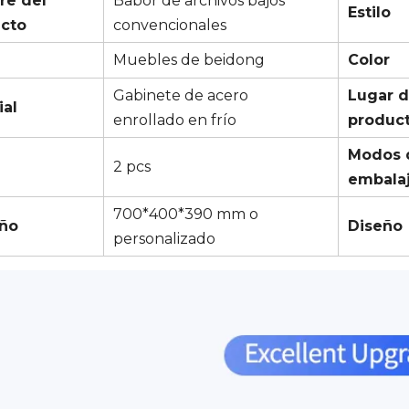
e del
Babor de archivos bajos
Estilo
cto
convencionales
a
Muebles de beidong
Color
Gabinete de acero
Lugar 
ial
enrollado en frío
produc
Modos 
2 pcs
embala
700*400*390 mm o
ño
Diseño
personalizado