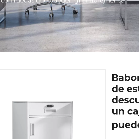
 con ruedas que pueden girar libremente
Babor
de es
descu
un ca
puede