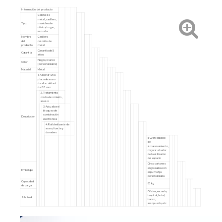
Información del producto
Cabina de
metal, casillero,
Tipo:
muebles de
oficina, hogar,
escuela
Nombre
Casillero
del
colorido de
producto
metal
Garantía de 5
Garantía:
años
Negro, blanco
Color
(personalizable)
Material
Metal
1. Adoptar una
placa de acero
de alta calidad
de 0.8 mm
2. Tratamiento
contra la romisión,
sin olor
3. Actualice el
bloqueo de
combinación
Descripción
electrónica
4. Rail deslizante de
acero, fuerte y
duradero
5. Gran espacio
de
almacenamiento,
mejorar el valor
de la utilización
del espacio
Cinco cartones
engrosados ​​con
Embalaje
espuma fija
personalizada
Capacidad
60 kg
de carga
Oficina, escuela,
hospital, hotel,
Solicitud
banco,
aeropuerto, etc.