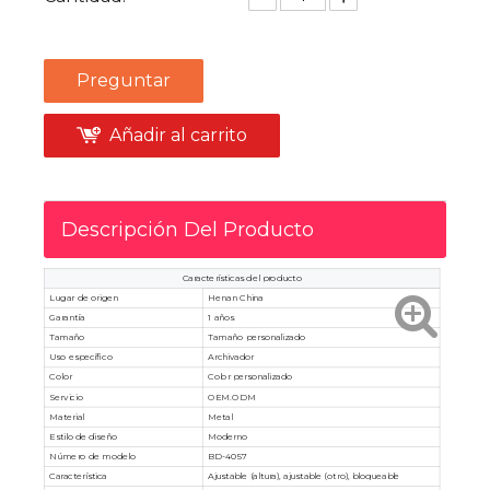
Preguntar
Añadir al carrito
Descripción Del Producto
Características del producto
Lugar de origen
Henan China
Garantía
1 años
Tamaño
Tamaño personalizado
Uso específico
Archivador
Color
Color personalizado
Servicio
OEM.ODM
Material
Metal
Estilo de diseño
Moderno
Número de modelo
BD-4057
Característica
Ajustable (altura), ajustable (otro), bloqueable