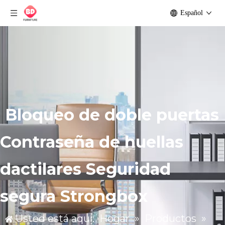
Español
Bloqueo de doble puertas
Contraseña de huellas
dactilares Seguridad
segura Strongbox
Usted está aquí:
Hogar
»
Productos
»