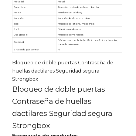
Meterial
Metal
Superficie
Revestimiento de polvo ambiental
Marca
Muebles de beidong
Función
Función de almacenamiento
Tipo
Muebles de oficina, modernos
Estilo
Diseños modernos
Uso general
Muebles comerciales
Oficina en casa, hotel, edificio de oficinas, hospital,
Solicitud
escuela, gimnasio
Envasado por correo
N
Bloqueo de doble puertas Contraseña de
huellas dactilares Seguridad segura
Strongbox
Bloqueo de doble puertas
Contraseña de huellas
dactilares Seguridad segura
Strongbox
Escaparate de productos