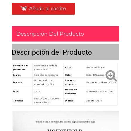
Añadir al carrito
Descripción Del Producto
Descripción del Producto
Nombre del
Estantería alta de la
Estilo
Moderno simple
producto
puerta de vidrio
Marca
Muebles de beidong
Color
Color RAL personalizado
Gabinete de acero
Lugar de
Material
Provincia de Henan, China
enrollado en frío
producto
Modos de
Moq
2 pcs
Forma PE+Carton duro
embalaje
H1800*W650*D300 o
Tamaño
Diseño
Aceptar OEM
personalizado