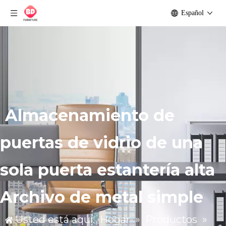
Español
Almacenamiento de
puertas de vidrio de una
sola puerta estantería alta
Archivo de metal simple
Usted está aquí:
Hogar
»
Productos
»