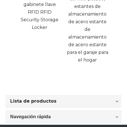
de 30 galones de
de ta
lave
estantes de
seguridad de
para
ID
almacenamiento
acero gabinete
orage
de acero estante
peligroso médico
de
almacenamiento
de acero estante
para el garaje para
el hogar
Lista de productos
Navegación rápida