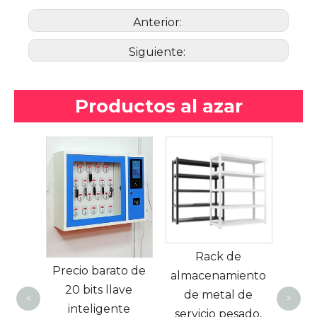
Anterior:
Siguiente:
Productos al azar
Gabinete de
Arma
seguridad de
inox
Rack de
productos
puert
to de
almacenamiento
peligrosos
para
ave
de metal de
altamente tóxicos
fábri
<
>
te
servicio pesado,