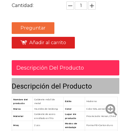
Cantidad:
Preguntar
Añadir al carrito
Descripción Del Producto
Descripción del Producto
Nombre del
Gabinete móvil de
Estilo
Moderno
producto
metal
Marca
Muebles de beidong
Color
Color RAL personalizado
Gabinete de acero
Lugar de
Material
Provincia de Henan, China
enrollado en frío
producto
Modos de
Moq
2 pcs
Forma PE+Carton duro
embalaje