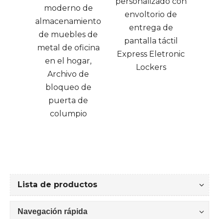
personalizado con
 de
moderno de
envoltorio de
ratos
almacenamiento
entrega de
o
de muebles de
pantalla táctil
metal de oficina
Express Eletronic
en el hogar,
Lockers
Archivo de
bloqueo de
puerta de
columpio
Lista de productos
Navegación rápida