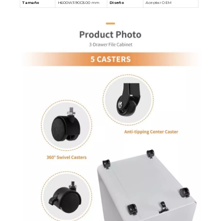
Tamaño
H600W390D500 mm
Diseño
Aceptar OEM