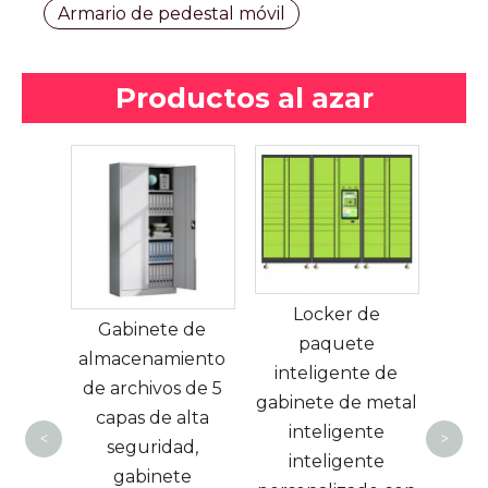
Armario de pedestal móvil
Productos al azar
Sm
Deli
Locker de
s de
Gabinete de
Pack
paquete
erta
almacenamiento
Smart
inteligente de
io de
de archivos de 5
en
gabinete de metal
te de
capas de alta
p
inteligente
<
>
ento
seguridad,
inteligente
de
gabinete