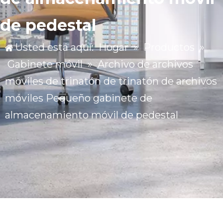
de pedestal
Usted está aquí:
Hogar
»
Productos
»
Gabinete móvil
»
Archivo de archivos
móviles de trinatón de trinatón de archivos
móviles Pequeño gabinete de
almacenamiento móvil de pedestal