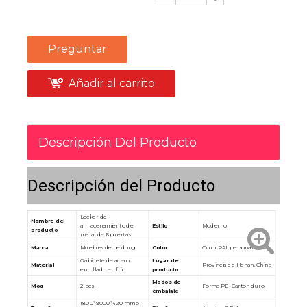
Preguntar
Añadir al carrito
Descripción Del Producto
Descripción del Producto
Locker de
Nombre del
Estilo
Moderno
almacenamiento de
producto
metal de 6 puertas
Marca
Muebles de beidong
Color
Color RAL personalizado
Gabinete de acero
Lugar de
Material
Provincia de Henan, China
enrollado en frío
producto
Modos de
Moq
2 pcs
Forma PE+Carton duro
embalaje
1800*9000*420 mm o