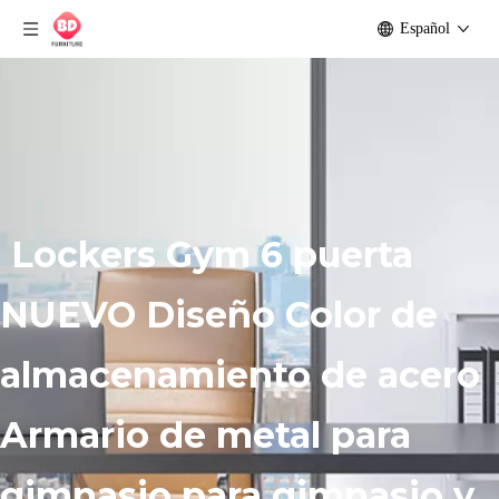
Español
Lockers Gym 6 puerta
NUEVO Diseño Color de
almacenamiento de acero
Armario de metal para
gimnasio para gimnasio y