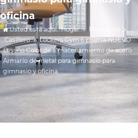
oficina
Usted está aquí:
Hogar
»
Productos
»
Casillero
»
Lockers Gym 6 puerta NUEVO
Diseño Color de almacenamiento de acero
Armario de metal para gimnasio para
gimnasio y oficina