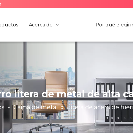
m
oductos
Acerca de
Por qué elegir
rro litera de metal de alta 
os
»
Cama de metal
»
Litera de acero de hier