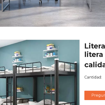
Liter
liter
calid
Cantidad:
Pregun