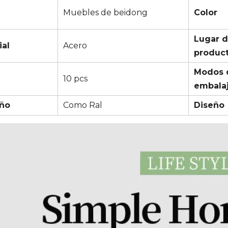
a
Muebles de beidong
Color
Lugar 
ial
Acero
produc
Modos 
10 pcs
embala
ño
Como Ral
Diseño