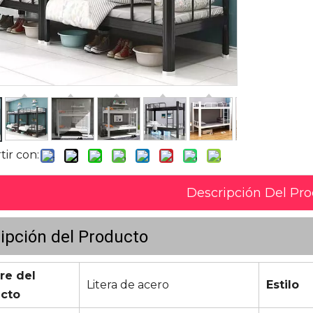
ir con:
Descripción Del Pr
ipción del Producto
e del
Litera de acero
Estilo
cto