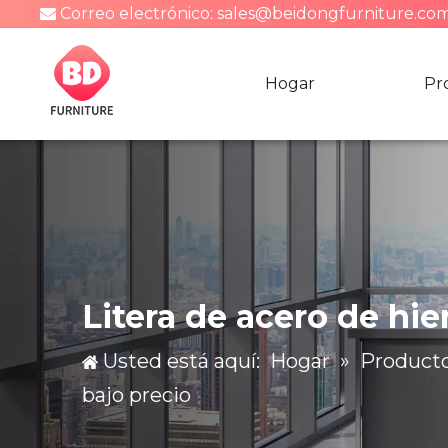
Correo electrónico:
sales@beidongfurniture.co

Hogar
Pr
Litera de acero de hie
Usted está aquí:
Hogar
»
Product
bajo precio