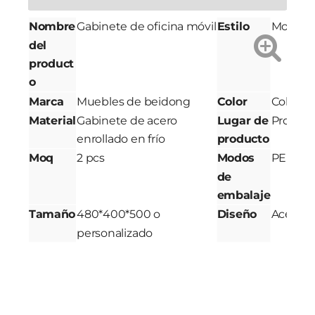
Nombre
Gabinete de oficina móvil
Estilo
Modern
del
product
o
Marca
Muebles de beidong
Color
Color R
Material
Gabinete de acero
Lugar de
Provinc
enrollado en frío
producto
Moq
2 pcs
Modos
PE Form
de
embalaje
Tamaño
480*400*500 o
Diseño
Acepta
personalizado