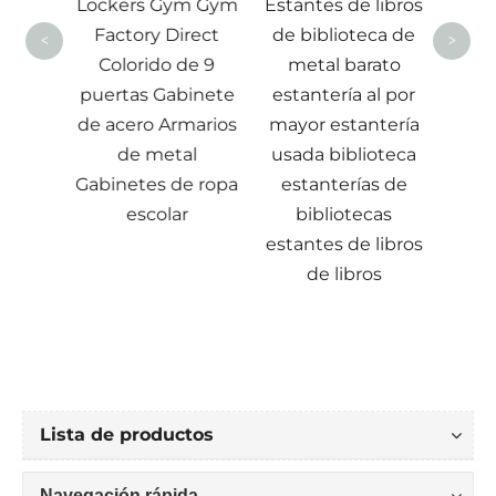
Lockers Gym Gym
Estantes de libros
de fu
Factory Direct
de biblioteca de
de r
<
>
Colorido de 9
metal barato
fu
puertas Gabinete
estantería al por
cali
de acero Armarios
mayor estantería
de m
de metal
usada biblioteca
para
Gabinetes de ropa
estanterías de
la of
escolar
bibliotecas
estantes de libros
de libros
Lista de productos
Navegación rápida