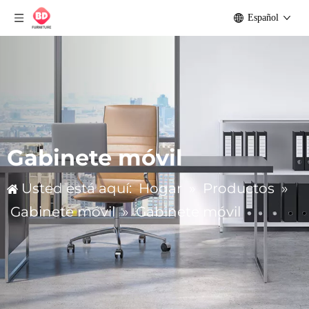
Español
Gabinete móvil
Usted está aquí:
Hogar
»
Productos
»
Gabinete móvil
»
Gabinete móvil