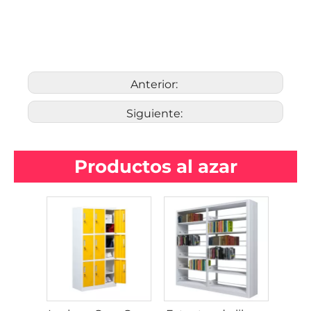
Anterior:
Siguiente:
Productos al azar
Lock
segur