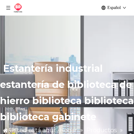
Español
Estantería industrial
estantería de biblioteca de
hierro biblioteca biblioteca
biblioteca gabinete
Usted está aquí:
Hogar
»
Productos
»