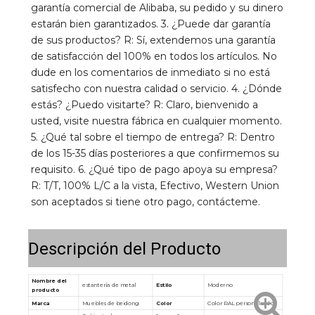
garantía comercial de Alibaba, su pedido y su dinero 
estarán bien garantizados. 3. ¿Puede dar garantía 
de sus productos? R: Sí, extendemos una garantía 
de satisfacción del 100% en todos los artículos. No 
dude en los comentarios de inmediato si no está 
satisfecho con nuestra calidad o servicio. 4. ¿Dónde 
estás? ¿Puedo visitarte? R: Claro, bienvenido a 
usted, visite nuestra fábrica en cualquier momento. 
5. ¿Qué tal sobre el tiempo de entrega? R: Dentro 
de los 15-35 días posteriores a que confirmemos su 
requisito. 6. ¿Qué tipo de pago apoya su empresa? 
R: T/T, 100% L/C a la vista, Efectivo, Western Union 
son aceptados si tiene otro pago, contácteme.
Descripción del Producto
Nombre del
estantería de metal
Estilo
Moderno
producto
Marca
Muebles de beidong
Color
Color RAL personalizado