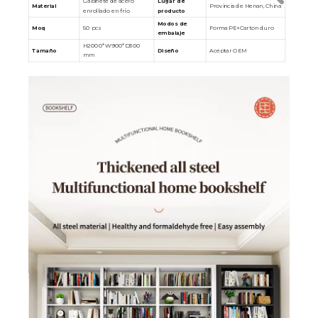
Gabinete de acero
Lugar de
Material
Provincia de Henan, China
enrollado en frío
producto
Modos de
Moq
50 pcs
Forma PE+Carton duro
embalaje
H2000*W900*D300
Tamaño
Diseño
Aceptar OEM
mm