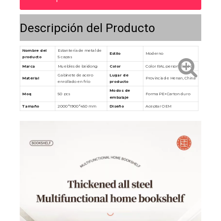
Descripción del Producto
Nombre del
Estantería de metal de
Estilo
Moderno
producto
5 capas
Marca
Muebles de beidong
Color
Color RAL personalizado
Gabinete de acero
Lugar de
Material
Provincia de Henan, China
enrollado en frío
producto
Modos de
Moq
50 pcs
Forma PE+Carton duro
embalaje
Tamaño
2000*1900*450 mm
Diseño
Aceptar OEM