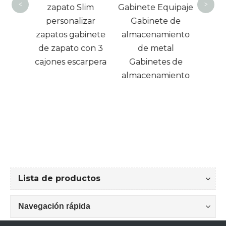
<
>
zapato Slim
Gabinete Equipaje
alm
personalizar
Gabinete de
de a
zapatos gabinete
almacenamiento
de 
de zapato con 3
de metal
gi
cajones escarpera
Gabinetes de
gimna
almacenamiento
Lista de productos
Navegación rápida