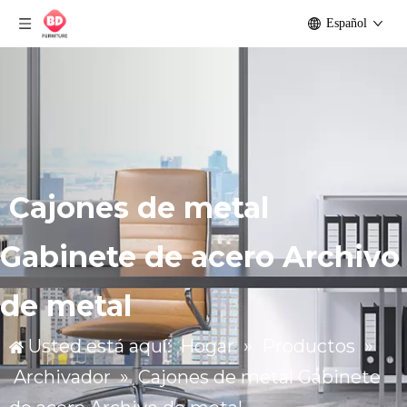
Español
Cajones de metal
Gabinete de acero Archivo
de metal
Usted está aquí:
Hogar
»
Productos
»
Archivador
»
Cajones de metal Gabinete